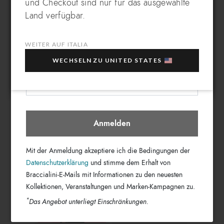
EXKLUSIVEN VORTEIL
und Checkout sind nur für das ausgewählte
DOWNLOAD PDF
DOWNLOAD PDF
In welches Land möchten Sie versenden?
Land verfügbar.
Melde dich für unseren Newsletter an und erhalte
ZUSÄTZLICHEN RABATT VON 10
sofort einen
%
beim Kauf mehrerer ausgewählter Sale-Artikel!
WEITER AUF ITALIA
WECHSELN ZU UNITED STATES
Ihre E-Mail
Italia
Boutique auswählen
Donna Moderna
Tu Style
DOWNLOAD PDF
DOWNLOAD PDF
Anmelden
Mit der Anmeldung akzeptiere ich die Bedingungen der
Datenschutzerklärung
und stimme dem Erhalt von
Braccialini-E-Mails mit Informationen zu den neuesten
Kollektionen, Veranstaltungen und Marken-Kampagnen zu.
*
Das Angebot unterliegt Einschränkungen.