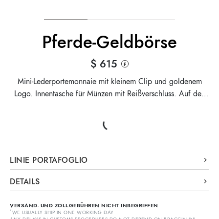
Pferde-Geldbörse
$ 615
F
Mini-Lederportemonnaie mit kleinem Clip und goldenem
Logo. Innentasche für Münzen mit Reißverschluss. Auf den
Seitenflächen erwachen die saisonalen Drucke zum Leben.
LINIE PORTAFOGLIO
Mittelgroße Lederportemonnaies, die die Muster der
DETAILS
Kollektion widerspiegeln.
Portafoglio
Linie:
VERSAND- UND ZOLLGEBÜHREN NICHT INBEGRIFFEN
Mini-Geldbörse
Typ:
*
WE USUALLY SHIP IN ONE WORKING DAY