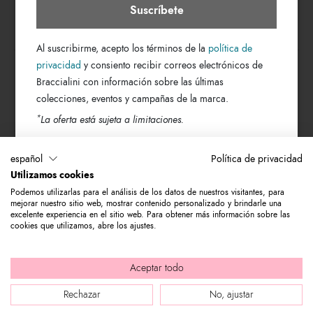
Suscríbete
LOCALIZADOR DE TIENDAS
Al suscribirme, acepto los términos de la
política de
privacidad
y consiento recibir correos electrónicos de
Buscar ciudad
Braccialini con información sobre las últimas
colecciones, eventos y campañas de la marca.
SUSCRÍBETE AL BOLETÍN
*
La oferta está sujeta a limitaciones.
Dirección de correo electrónico
español
Política de privacidad
Utilizamos cookies
Suscríbete a nuestro boletín para mantenerte al día de las novedades del
Podemos utilizarlas para el análisis de los datos de nuestros visitantes, para
mundo de Braccialini. De inmediato para ti, un 10 % de descuento para
mejorar nuestro sitio web, mostrar contenido personalizado y brindarle una
usar en tu primera compra.
excelente experiencia en el sitio web. Para obtener más información sobre las
cookies que utilizamos, abre los ajustes.
© 2026 Graziella Braccialini S.p.A. - Domicilio social: Via di
Aceptar todo
Casellina 61/D 50018, Scandicci (FI) - P.I. 01388540518 - REA FI -
Rechazar
No, ajustar
564449 |
Company info
|
Internal e-mail
|
Credits: bloomart.it