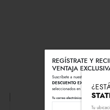
REGÍSTRATE Y REC
VENTAJA EXCLUSIV
Suscríbete a nuestra newsletter y 
DESCUENTO EXTRA
en la compr
¿EST
seleccionados en rebajas.
STAT
Tu correo electrónico
Tu ubicac