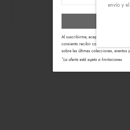
envío y e
Suscríb
Al suscribirme, acepto los términos de 
consiento recibir correos electrónicos 
sobre las últimas colecciones, eventos
*
La oferta está sujeta a limitaciones.