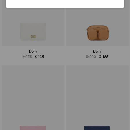
Dolly
Dolly
$ 175
$ 135
$ 300
$ 165