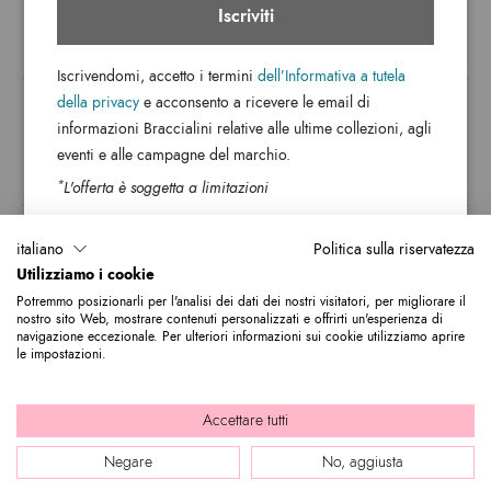
Iscriviti
TROVA UN NEGOZIO
Iscrivendomi, accetto i termini
dell’Informativa a tutela
della privacy
e acconsento a ricevere le email di
Cerca città
informazioni Braccialini relative alle ultime collezioni, agli
eventi e alle campagne del marchio.
ISCRIVITI ALLA NEWSLETTER
*
L'offerta è soggetta a limitazioni
Indirizzo e-mail
italiano
Politica sulla riservatezza
Utilizziamo i cookie
Iscriviti alla nostra newsletter per rimanere sempre aggiornato sulle novità
Potremmo posizionarli per l'analisi dei dati dei nostri visitatori, per migliorare il
del mondo Braccialini. Subito per te 10% di sconto da utilizzare sul tuo
nostro sito Web, mostrare contenuti personalizzati e offrirti un'esperienza di
primo acquisto.
navigazione eccezionale. Per ulteriori informazioni sui cookie utilizziamo aprire
le impostazioni.
© 2026 Graziella Braccialini S.p.A. - Sede legale: Via di Casellina
Accettare tutti
61/D 50018, Scandicci (FI) - P.I. 01388540518 - REA FI - 564449 |
Negare
No, aggiusta
Company info
|
Internal e-mail
|
Credits: bloomart.it