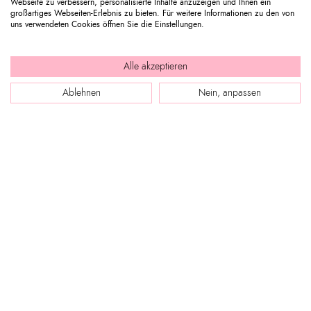
Webseite zu verbessern, personalisierte Inhalte anzuzeigen und Ihnen ein
großartiges Webseiten-Erlebnis zu bieten. Für weitere Informationen zu den von
uns verwendeten Cookies öffnen Sie die Einstellungen.
Alle akzeptieren
Ablehnen
Nein, anpassen
WEBSEITE
Company Profile
KUNDENDIENST
Filiale finden
Unsere Boutiquen in Dubai.
Kontakt
Press review
TAUCHE EIN IN BRACCIALINI
Folgen Sie Ihrer Bestellung / Einen Artikel zurücksenden
Green for fashion