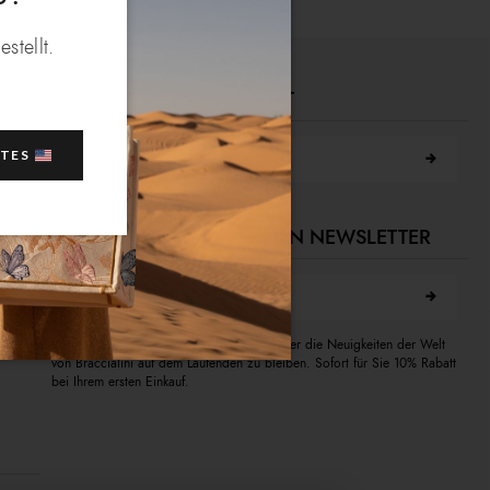
stellt.
FINDEN SIE EIN GESCHÄFT
Stadt suchen
ATES
ABONNIEREN SIE UNSEREN NEWSLETTER
E-Mail-Adresse
N
Abonnieren Sie unseren Newsletter, um über die Neuigkeiten der Welt
von Braccialini auf dem Laufenden zu bleiben. Sofort für Sie 10% Rabatt
bei Ihrem ersten Einkauf.