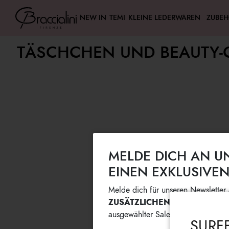
NEW IN
TEMI
KLEINE LEDERWAREN
ZUBE
TÄSCHCHEN UND BEAUTY-
MELDE DICH AN U
EINEN EXKLUSIVEN
Melde dich für unseren Newsletter 
ZUSÄTZLICHEN RABATT VON 
ausgewählter Sale-Artikel!
SURF