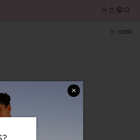
FILTER
S?