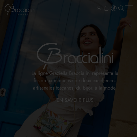
La ligne Graziella Braccialini représente la
fusion harmonieuse de deux excellences
artisanales toscanes, du bijou à la mode.
EN SAVOIR PLUS