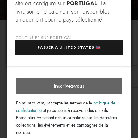
AVANTAGE EXCLUSIF
site est configuré sur
PORTUGAL
. La
livraison et le paiement sont disponibles
Inscrivez-vous à notre newsletter et bénéficiez
Dans quel pays voulez-vous expédier?
uniquement pour le pays sélectionné.
RÉDUCTION
immédiatement d’une
SUPPLÉMENTAIRE DE 10 %
à l’achat de
SITE INTERNET
plusieurs articles en promotion sélectionnés !
CONTINUER SUR PORTUGAL
PASSER À UNITED STATES
Votre adresse e-mail
Company Profile
Portugal
Sélectionner la boutique
SERVICE CLIENT
Localisateur de magasin
Nos boutiques à Dubaï.
Contactez nous
Press review
ENTREZ DANS BRACCIALINI
Suivre votre commande / Faire un retour
Green for fashion
Inscrivez-vous
Procéder au paiement
Fidelity Program
F
Collaborez avec nous
Frais de livraison
Gift Card Braccialini
En m’inscrivant, j’accepte les termes de la
politique de
SUIVEZ-NOUS SUR LES RÉSEAUX SOCIAUX
Retail concept
Retours et remboursements
confidentialité
et je consens à recevoir des e-mails
Job Day
Conditions générales
Braccialini contenant des informations sur les dernières
Virtual showroom
Privacy policy
collections, les événements et les campagnes de la
Cookies
marque.