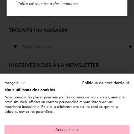
LANGUE & EXPÉDITION
Accessibilité
*
L’offre est soumise à des limitations.
Whistleblowing
Français /
Portugal
TROUVER UN MAGASIN
Rechercher villes
INSCRIVEZ-VOUS À LA NEWSLETTER
Adresse e-mail
français
Politique de confidentialité
Nous utilisons des cookies
Abonnez-vous à notre newsletter pour rester toujours informé des dernières
Nous pouvons les placer pour analyser les données de nos visiteurs, améliorer
nouveautés du monde Braccialini. Remise immédiate pour vous de 10 % à utiliser
notre site Web, afficher un contenu personnalisé et vous faire vivre une
sur votre premier achat.
expérience inoubliable. Pour plus d'informations sur les cookies que nous
utilisons, ouvrez les paramètres.
© 2026 Graziella Braccialini S.p.A. - Siège social : Via di Casellina 6
Accepter tout