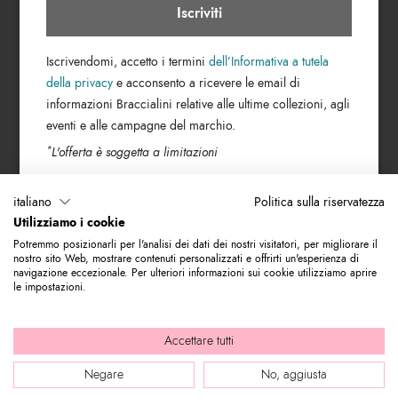
Iscriviti
TROVA UN NEGOZIO
Iscrivendomi, accetto i termini
dell’Informativa a tutela
della privacy
e acconsento a ricevere le email di
Cerca città
informazioni Braccialini relative alle ultime collezioni, agli
eventi e alle campagne del marchio.
ISCRIVITI ALLA NEWSLETTER
*
L'offerta è soggetta a limitazioni
Indirizzo e-mail
italiano
Politica sulla riservatezza
Utilizziamo i cookie
Iscriviti alla nostra newsletter per rimanere sempre aggiornato sulle novità
Potremmo posizionarli per l'analisi dei dati dei nostri visitatori, per migliorare il
del mondo Braccialini. Subito per te 10% di sconto da utilizzare sul tuo
nostro sito Web, mostrare contenuti personalizzati e offrirti un'esperienza di
primo acquisto.
navigazione eccezionale. Per ulteriori informazioni sui cookie utilizziamo aprire
le impostazioni.
© 2026 Graziella Braccialini S.p.A. - Sede legale: Via di Casellina
Accettare tutti
61/D 50018, Scandicci (FI) - P.I. 01388540518 - REA FI - 564449 |
Negare
No, aggiusta
Company info
|
Internal e-mail
|
Credits: bloomart.it