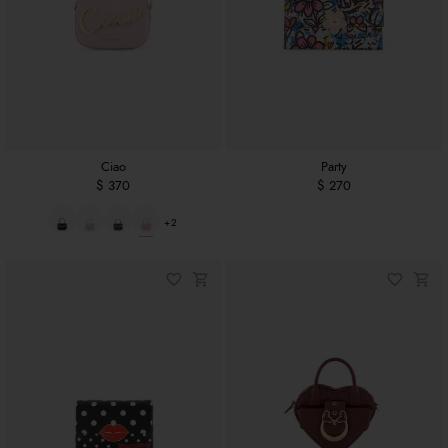
Ciao
Party
$ 370
$ 270
+2