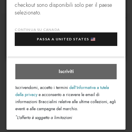
+2
checkout sono disponibili solo per il paese
Iscriviti alla nostra newsletter, subito per te un
In che paese desideri spedire?
selezionato.
EXTRA 10% di sconto
sull'acquisto di più articoli
in saldo selezionati!
CONTINUA SU CANADA
La tua e-mail
PASSA A UNITED STATES
Canada
Seleziona boutique
Iscriviti
Iscrivendomi, accetto i termini
dell’Informativa a tutela
della privacy
e acconsento a ricevere le email di
informazioni Braccialini relative alle ultime collezioni, agli
Party
Dolly
eventi e alle campagne del marchio.
$ 270
$ 175
*
L'offerta è soggetta a limitazioni