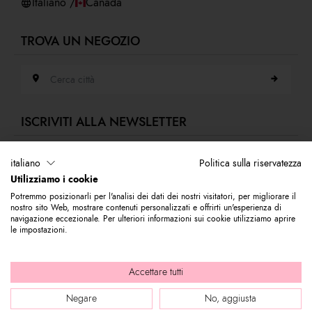
Italiano /
Canada
TROVA UN NEGOZIO
Cerca città
ISCRIVITI ALLA NEWSLETTER
Indirizzo e-mail
italiano
Politica sulla riservatezza
Utilizziamo i cookie
Iscriviti alla nostra newsletter per rimanere sempre aggiornato sulle novità
Potremmo posizionarli per l'analisi dei dati dei nostri visitatori, per migliorare il
del mondo Braccialini. Subito per te 10% di sconto da utilizzare sul tuo
nostro sito Web, mostrare contenuti personalizzati e offrirti un'esperienza di
primo acquisto.
navigazione eccezionale. Per ulteriori informazioni sui cookie utilizziamo aprire
le impostazioni.
© 2026 Graziella Braccialini S.p.A. - Sede legale: Via di Casellina
Accettare tutti
61/D 50018, Scandicci (FI) - P.I. 01388540518 - REA FI - 564449 |
Negare
No, aggiusta
Company info
|
Internal e-mail
|
Credits: bloomart.it