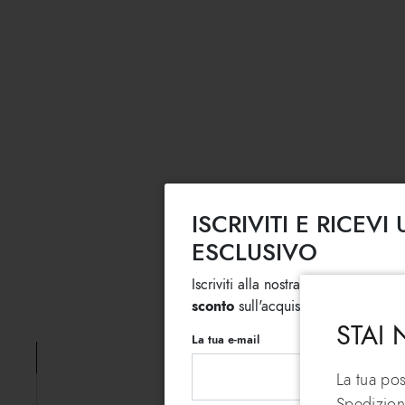
ISCRIVITI E RICEV
ESCLUSIVO
Iscriviti alla nostra newsletter, subi
sconto
sull'acquisto di più articoli 
STAI
La tua e-mail
La tua po
Spedizion