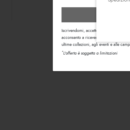
Iscrivit
Iscrivendomi, accetto i termini
dell’Info
acconsento a ricevere le email di informa
ultime collezioni, agli eventi e alle ca
*
L'offerta è soggetta a limitazioni