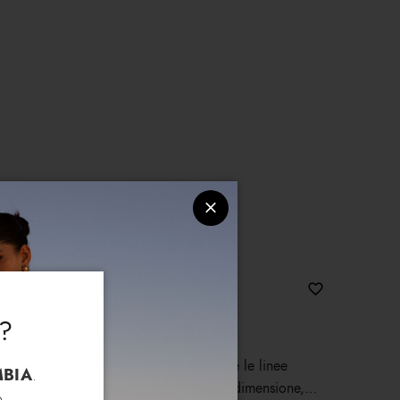
eperoncino
?
dalle piccole dimensioni, che riproduce le linee
BIA
.
eperoncino rosso fuoco. Nonostante la dimensione,
.