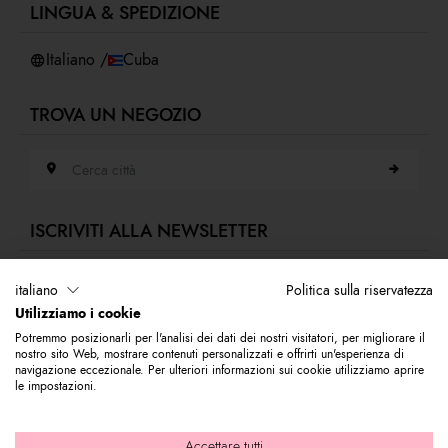
LINGUA & SPEDIZIONE
Accessibilità
Whistleblowing
Italiano /
Cuba
TROVA UN NEGOZIO
Cerca città
ISCRIVITI ALLA NEWSLETTER
Indirizzo e-mail
italiano
Politica sulla riservatezza
Utilizziamo i cookie
Iscriviti alla nostra newsletter per rimanere sempre aggiornato sulle novità
Potremmo posizionarli per l'analisi dei dati dei nostri visitatori, per migliorare il
del mondo Braccialini. Subito per te 10% di sconto da utilizzare sul tuo
nostro sito Web, mostrare contenuti personalizzati e offrirti un'esperienza di
primo acquisto.
navigazione eccezionale. Per ulteriori informazioni sui cookie utilizziamo aprire
le impostazioni.
© 2026 Graziella Braccialini S.p.A. - Sede legale: Via di Casellina
Accettare tutti