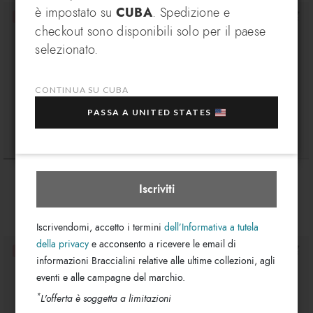
è impostato su
CUBA
. Spedizione e
VANTAGGIO ESCLUSIVO
checkout sono disponibili solo per il paese
Iscriviti alla nostra newsletter, subito per te un
In che paese desideri spedire?
selezionato.
EXTRA 10% di sconto
sull'acquisto di più articoli
in saldo selezionati!
CONTINUA SU CUBA
La tua e-mail
PASSA A UNITED STATES
Cuba
Seleziona boutique
Queen
Queen
$ 230
$ 135
Iscriviti
Iscrivendomi, accetto i termini
dell’Informativa a tutela
della privacy
e acconsento a ricevere le email di
informazioni Braccialini relative alle ultime collezioni, agli
eventi e alle campagne del marchio.
*
L'offerta è soggetta a limitazioni