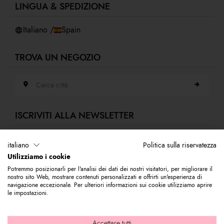
LINGUA & SPEDIZIONE
Accessibilità
Whistleblowing
Italiano /
Spain
TROVA UN NEGOZIO
Cerca città
ISCRIVITI ALLA NEWSLETTER
Indirizzo e-mail
italiano
Politica sulla riservatezza
Utilizziamo i cookie
Iscriviti alla nostra newsletter per rimanere sempre aggiornato sulle novità
Potremmo posizionarli per l'analisi dei dati dei nostri visitatori, per migliorare il
del mondo Braccialini. Subito per te 10% di sconto da utilizzare sul tuo
nostro sito Web, mostrare contenuti personalizzati e offrirti un'esperienza di
primo acquisto.
navigazione eccezionale. Per ulteriori informazioni sui cookie utilizziamo aprire
le impostazioni.
© 2026 Graziella Braccialini S.p.A. - Sede legale: Via di Casellina
Accettare tutti