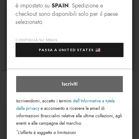
è impostato su
SPAIN
. Spedizione e
VANTAGGIO ESCLUSIVO
checkout sono disponibili solo per il paese
Iscriviti alla nostra newsletter, subito per te un
In che paese desideri spedire?
selezionato.
EXTRA 10% di sconto
sull'acquisto di più articoli
in saldo selezionati!
CONTINUA SU SPAIN
La tua e-mail
PASSA A UNITED STATES
Spain
Seleziona boutique
Ginevra Bacio
Mia Bacio
€ 1.500
€ 1.250
Iscriviti
Iscrivendomi, accetto i termini
dell’Informativa a tutela
della privacy
e acconsento a ricevere le email di
informazioni Braccialini relative alle ultime collezioni, agli
eventi e alle campagne del marchio.
*
L'offerta è soggetta a limitazioni