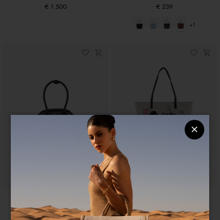
€ 1.500
€ 239
+1
Beth LT Allfriend
Cartoline Londra
€ 259
€ 269