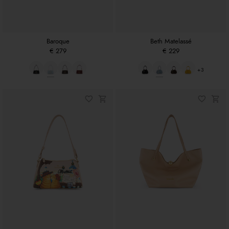
Baroque
Beth Matelassé
€ 279
€ 229
+3