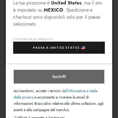
ISCRIVITI E RICEVI UN
La tua posizione è
United States
, ma il sito
è impostato su
MEXICO
. Spedizione e
VANTAGGIO ESCLUSIVO
Utilizzabile solo online su braccialini.it
checkout sono disponibili solo per il paese
Iscriviti alla nostra newsletter, subito per te un
In che paese desideri spedire?
selezionato.
EXTRA 10% di sconto
sull'acquisto di più articoli
in saldo selezionati!
CONTINUA SU MEXICO
La tua e-mail
PASSA A UNITED STATES
Mexico
Seleziona boutique
Controlla credito residuo e data di scadenza dal tuo
profilo
Braccialini
Iscriviti
Iscrivendomi, accetto i termini
dell’Informativa a tutela
della privacy
e acconsento a ricevere le email di
Valido su tutti i prodotti del sito
informazioni Braccialini relative alle ultime collezioni, agli
eventi e alle campagne del marchio.
*
L'offerta è soggetta a limitazioni