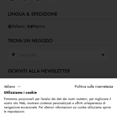
Privacy policy
Cookies
LINGUA & SPEDIZIONE
Accessibilità
Whistleblowing
Italiano /
Mexico
TROVA UN NEGOZIO
Cerca città
ISCRIVITI ALLA NEWSLETTER
Indirizzo e-mail
italiano
Politica sulla riservatezza
Utilizziamo i cookie
Iscriviti alla nostra newsletter per rimanere sempre aggiornato sulle novità
Potremmo posizionarli per l'analisi dei dati dei nostri visitatori, per migliorare il
del mondo Braccialini. Subito per te 10% di sconto da utilizzare sul tuo
nostro sito Web, mostrare contenuti personalizzati e offrirti un'esperienza di
primo acquisto.
navigazione eccezionale. Per ulteriori informazioni sui cookie utilizziamo aprire
le impostazioni.