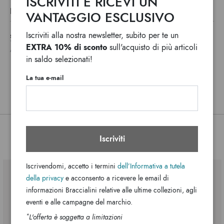
ISCRIVITI E RICEVI UN
La linea Beth Strass ha le stesse forme e modelli della ormai
DETTAGLI
VANTAGGIO ESCLUSIVO
affermata Beth, ma questa una versione è in nylon decorato
Beth Strass
Linea:
con applicazioni di strass e borchiette di varia misura, che
Iscriviti alla nostra newsletter, subito per te un
SPEDIZIONE E TASSE DOGANALI NON INCLUSI
Polisynt
creano un effetto scintillante e sofisticato.
Materiale:
*
WE USUALLY SHIP IN ONE WORKING DAY
EXTRA 10% di sconto
sull'acquisto di più articoli
ANY DELAYS IN CUSTOMS PROCEDURES DO NOT DEPEND ON BRACCIALINI
Doppio con tracolla removibile e
Manico:
in saldo selezionati!
regolabile
Tre tasche interne, una con zip e due
Interno borsa:
La tua e-mail
aperte
Clip
Chiusura:
Bianco
Colore:
28cm x 21cm x 13cm
Dimensioni:
Potrebbe interessarti anche
Iscriviti
12cm
Luce:
B18261-TY-001-UNI
SKU
Iscrivendomi, accetto i termini
dell’Informativa a tutela
8052991247416
EAN
della privacy
e acconsento a ricevere le email di
informazioni Braccialini relative alle ultime collezioni, agli
eventi e alle campagne del marchio.
*
L'offerta è soggetta a limitazioni