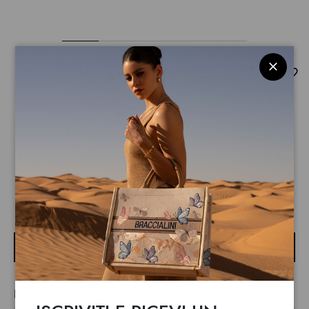
Beth Strass
$ 395
$ 190
Borsa a mano di medie dimensioni con doppi manici,
chiusura con clip e tracolla in nastro logato rimovibile e
regolabile che ne permette la doppia portabilità. All'interno
LEGGI DI PIÙ
una pochette totalmente estraibile e utilizzabile come
seconda borsa a cui è possibile agganciare la tracolla a
AVVISAMI
nastro. Il modello è in nylon di colore bianco decorato con
applicazioni di strass e borchiette di varia misura tono su
tono, che creano un effetto scintillante e sofisticato.
LINEA BETH STRASS