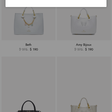
Beth
Amy Bijoux
$ 375
$ 190
$ 375
$ 190