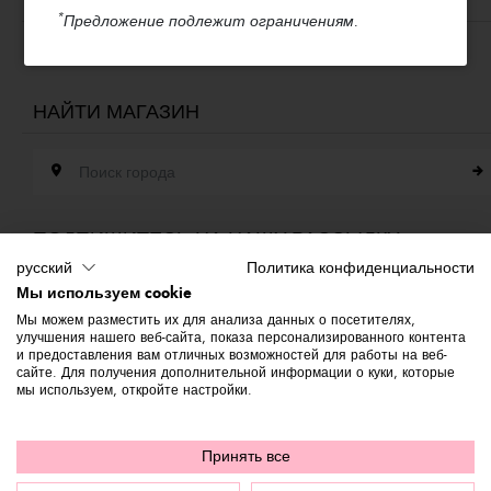
ЯЗЫК & ДОСТАВКА
Доступность
*
Предложение подлежит ограничениям.
Whistleblowing
Pу́сский /
Italia
НАЙТИ МАГАЗИН
Поиск города
ПОДПИШИТЕСЬ НА НАШУ РАССЫЛКУ
русский
Политика конфиденциальности
Адрес эл. почты
Мы используем cookie
Мы можем разместить их для анализа данных о посетителях,
улучшения нашего веб-сайта, показа персонализированного контента
Подпишитесь на нашу рассылку, чтобы быть в курсе новостей о мире
и предоставления вам отличных возможностей для работы на веб-
Braccialini. Сразу же для вас — скидка 10% на первую покупку.
сайте. Для получения дополнительной информации о куки, которые
мы используем, откройте настройки.
© 2026 Graziella Braccialini S.p.A. - Юридический адрес: Via di
Принять все
Casellina 61/D 50018, Scandicci (FI) - P.I. 01388540518 - REA FI -