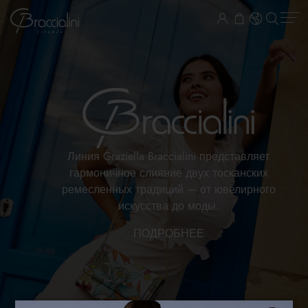
Линия Graziella Braccialini представляет
гармоничное слияние двух тосканских
ремесленных традиций — от ювелирного
искусства до моды.
ПОДРОБНЕЕ