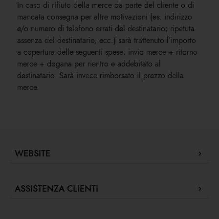
In caso di rifiuto della merce da parte del cliente o di
mancata consegna per altre motivazioni (es. indirizzo
e/o numero di telefono errati del destinatario; ripetuta
assenza del destinatario, ecc.) sarà trattenuto l’importo
a copertura delle seguenti spese: invio merce + ritorno
merce + dogana per rientro e addebitato al
destinatario. Sarà invece rimborsato il prezzo della
merce.
WEBSITE
Company Profile
ASSISTENZA CLIENTI
Store Locator
Le nostre Boutique
Contattaci
Press review