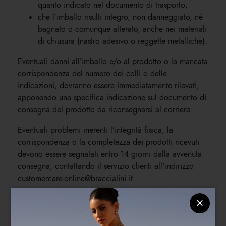
quanto indicato nel documento di trasporto;
che l’imballo risulti integro, non danneggiato, né
bagnato o comunque alterato, anche nei materiali
di chiusura (nastro adesivo o reggette metalliche).
Eventuali danni all’imballo e/o al prodotto o la mancata
corrispondenza del numero dei colli o delle
indicazioni, dovranno essere immediatamente rilevati,
apponendo una specifica indicazione sul documento di
consegna del prodotto da riconsegnarsi al corriere.
Eventuali problemi inerenti l’integrità fisica, la
corrispondenza o la completezza dei prodotti ricevuti
devono essere segnalati entro 14 giorni dalla avvenuta
consegna, contattando il servizio clienti all'indirizzo
customercare-online@braccialini.it.
Spese di spedizione
Il costo della spedizione dipende dal Paese di
destinazione e dal peso/volume del pacco. Il cliente