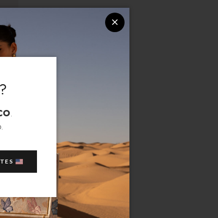
?
CO
.
.
ATES