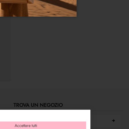
TROVA UN NEGOZIO
Cerca città
Accettare tutti