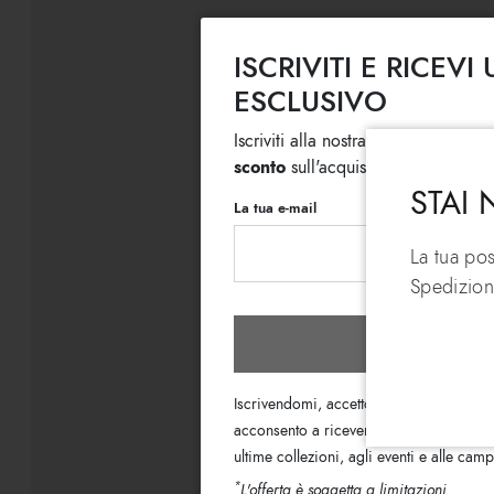
ISCRIVITI E RICEV
ESCLUSIVO
Iscriviti alla nostra newsletter, subi
sconto
sull'acquisto di più articoli 
STAI
La tua e-mail
La tua po
Spedizion
Iscrivit
Iscrivendomi, accetto i termini
dell’Info
acconsento a ricevere le email di informa
ultime collezioni, agli eventi e alle ca
*
L'offerta è soggetta a limitazioni