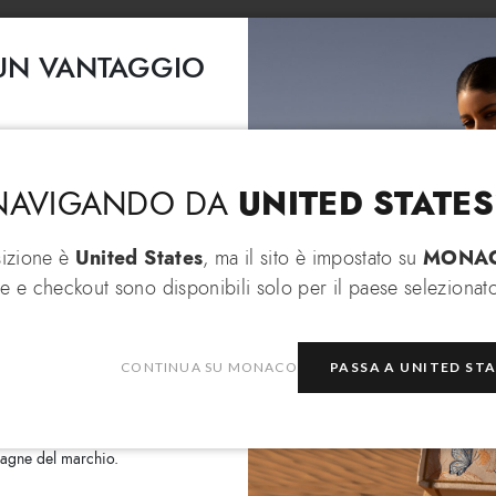
I UN VANTAGGIO
Lingua & Spedizione
Seleziona la lingua ed il paese di spedizione
EXTRA 10% di
to per te un
in saldo selezionati!
UNITED STATES
 NAVIGANDO DA
Cambia lingua
sizione è
United States
, ma il sito è impostato su
MONA
e e checkout sono disponibili solo per il paese selezionato
In che paese desideri spedire?
i
CONTINUA SU MONACO
PASSA A UNITED ST
rmativa a tutela della privacy
e
zioni Braccialini relative alle
Monaco
Seleziona boutique
mpagne del marchio.