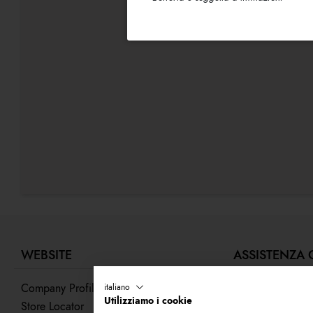
WEBSITE
ASSISTENZA 
Company Profile
Contattaci
italiano
Utilizziamo i cookie
Store Locator
Segui il tuo ordi