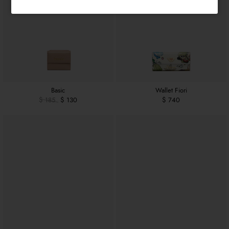
Basic
Wallet Fiori
$ 185
$ 130
$ 740