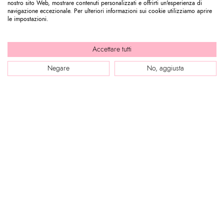
nostro sito Web, mostrare contenuti personalizzati e offrirti un'esperienza di
navigazione eccezionale. Per ulteriori informazioni sui cookie utilizziamo aprire
le impostazioni.
Accettare tutti
Negare
No, aggiusta
WEBSITE
Company Profile
ASSISTENZA CLIENTI
Store Locator
Le nostre Boutique
Contattaci
Press review
ENTRA IN BRACCIALINI
Segui il tuo ordine / Effettua un reso