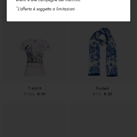
*
L'offerta è soggetta a limitazioni
T shirt lt
Foulard
€ 124
€ 99
€ 74
€ 59