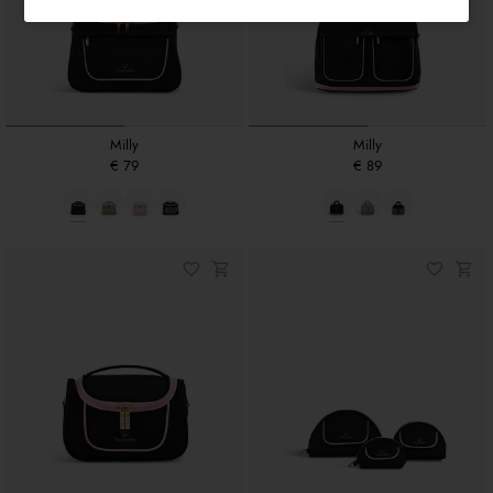
Milly
Milly
€ 79
€ 89