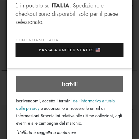
è impostato su
ITALIA
. Spedizione e
VANTAGGIO ESCLUSIVO
checkout sono disponibili solo per il paese
Iscriviti alla nostra newsletter, subito per te un
In che paese desideri spedire?
selezionato.
EXTRA 10% di sconto
sull'acquisto di più articoli
in saldo selezionati!
CONTINUA SU ITALIA
La tua e-mail
PASSA A UNITED STATES
Italia
Seleziona boutique
Queen
Queen
€ 159
€ 89
Iscriviti
Iscrivendomi, accetto i termini
dell’Informativa a tutela
della privacy
e acconsento a ricevere le email di
informazioni Braccialini relative alle ultime collezioni, agli
eventi e alle campagne del marchio.
*
L'offerta è soggetta a limitazioni