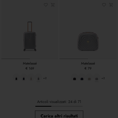
Matelassé
Matelassé
€ 169
€ 79
+2
+2
Articoli visualizzati: 24 di 71
Carica altri risultati