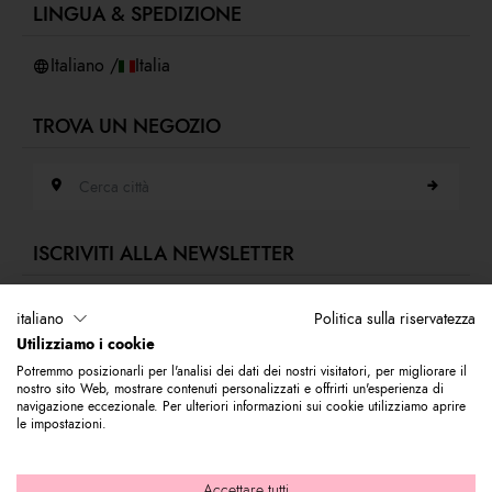
LINGUA & SPEDIZIONE
Accessibilità
Whistleblowing
Italiano /
Italia
TROVA UN NEGOZIO
Cerca città
ISCRIVITI ALLA NEWSLETTER
Indirizzo e-mail
italiano
Politica sulla riservatezza
Utilizziamo i cookie
Iscriviti alla nostra newsletter per rimanere sempre aggiornato sulle novità
Potremmo posizionarli per l'analisi dei dati dei nostri visitatori, per migliorare il
del mondo Braccialini. Subito per te 10% di sconto da utilizzare sul tuo
nostro sito Web, mostrare contenuti personalizzati e offrirti un'esperienza di
primo acquisto.
navigazione eccezionale. Per ulteriori informazioni sui cookie utilizziamo aprire
le impostazioni.
© 2026 Graziella Braccialini S.p.A. - Sede legale: Via di Casellina
Accettare tutti