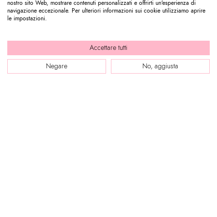
nostro sito Web, mostrare contenuti personalizzati e offrirti un'esperienza di
navigazione eccezionale. Per ulteriori informazioni sui cookie utilizziamo aprire
le impostazioni.
Accettare tutti
Negare
No, aggiusta
WEBSITE
Company Profile
ASSISTENZA CLIENTI
Store Locator
Le nostre Boutique
Contattaci
Press review
ENTRA IN BRACCIALINI
Segui il tuo ordine / Effettua un reso