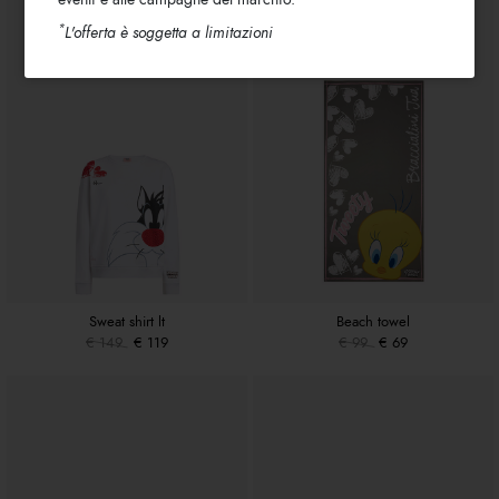
*
L'offerta è soggetta a limitazioni
Sweat shirt lt
Beach towel
€ 149
€ 119
€ 99
€ 69