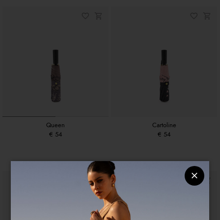
Queen
Cartoline
€ 54
€ 54