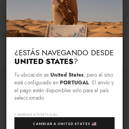
Idioma & Envío
Ombrelli LT
Ombrelli LT
€ 64
€ 54
€ 64
€ 54
Choose your language and country of delivery
¿ESTÁS NAVEGANDO DESDE
UNITED STATES
?
Cambiar idioma
REGÍSTRATE Y RECIBE UNA
Tu ubicación es
United States
, pero el sitio
está configurado en
PORTUGAL
. El envío y
VENTAJA EXCLUSIVA
el pago están disponibles solo para el país
10
Suscríbete a nuestra newsletter y consigue un
¿A qué país quieres enviar?
seleccionado.
% DE DESCUENTO EXTRA
en la compra de
varios artículos seleccionados en rebajas.
CAMBIAR A PORTUGAL
Tu correo electrónico
CAMBIAR A UNITED STATES