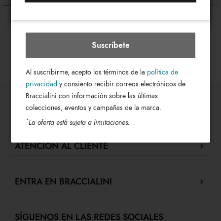
Portugal
Seleccionar boutique
Ombrelli LT
Ombrelli
€ 64
€ 54
€ 64
€ 54
Suscríbete
Al suscribirme, acepto los términos de la
política de
privacidad
y consiento recibir correos electrónicos de
Braccialini con información sobre las últimas
colecciones, eventos y campañas de la marca.
SITIO WEB
*
La oferta está sujeta a limitaciones.
Company Profile
ATENCIÓN AL CLIENTE
Localizador de tiendas
Nuestras boutiques
Contacto
Press review
ENTRA EN BRACCIALINI
Seguimiento de tu pedido / Hacer una devolución
Green for fashion
Proceder al pago
Fidelity Program
F
Colabora con Nosotros
Envíos
Gift Card Braccialini
SÍGUENOS EN LAS REDES SOCIALES
Retail concept