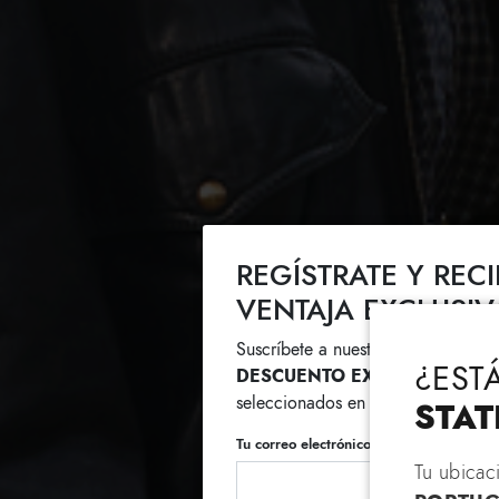
REGÍSTRATE Y REC
VENTAJA EXCLUSIV
Suscríbete a nuestra newsletter y 
¿EST
DESCUENTO EXTRA
en la compr
seleccionados en rebajas.
STAT
Tu correo electrónico
Tu ubicac