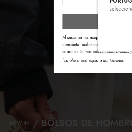
PORTUG
seleccion
Suscríb
Al suscribirme, acepto los términos de 
consiento recibir correos electrónicos 
sobre las últimas colecciones, eventos
*
La oferta está sujeta a limitaciones.
BOLSOS DE HOMBR
NEW IN