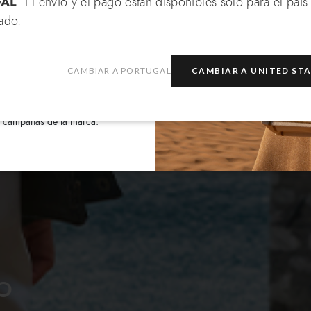
AL
. El envío y el pago están disponibles solo para el país
¿A qué país quieres enviar?
ado.
ete
CAMBIAR A PORTUGAL
CAMBIAR A UNITED ST
la
política de privacidad
y
Portugal
Seleccionar boutique
de Braccialini con información
 y campañas de la marca.
O