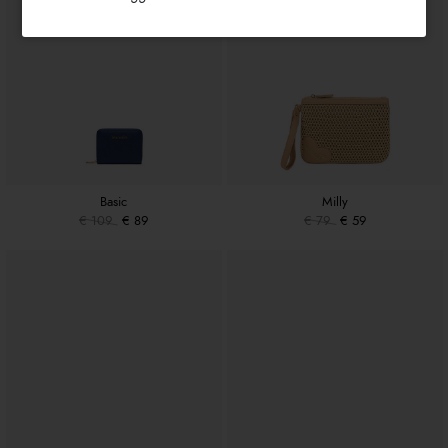
Basic
Milly
€ 109
€ 89
€ 79
€ 59