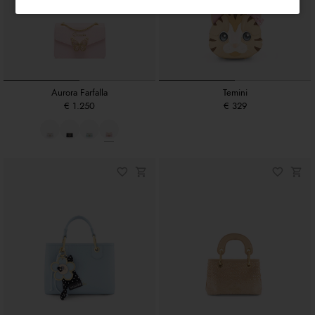
Aurora Farfalla
Temini
€ 1.250
€ 329