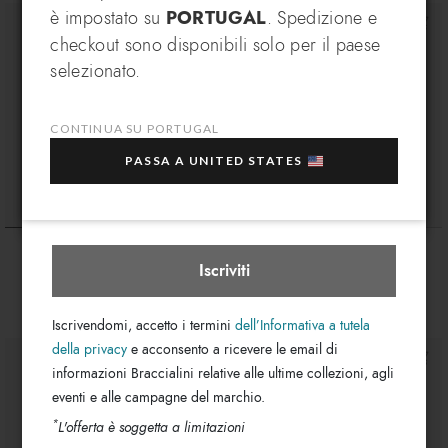
è impostato su
PORTUGAL
. Spedizione e
VANTAGGIO ESCLUSIVO
checkout sono disponibili solo per il paese
Iscriviti alla nostra newsletter, subito per te un
In che paese desideri spedire?
selezionato.
EXTRA 10% di sconto
sull'acquisto di più articoli
in saldo selezionati!
CONTINUA SU PORTUGAL
La tua e-mail
PASSA A UNITED STATES
Portugal
Seleziona boutique
Ciao
Ciao
€ 269
€ 269
Iscriviti
+2
+2
Iscrivendomi, accetto i termini
dell’Informativa a tutela
della privacy
e acconsento a ricevere le email di
informazioni Braccialini relative alle ultime collezioni, agli
eventi e alle campagne del marchio.
*
L'offerta è soggetta a limitazioni