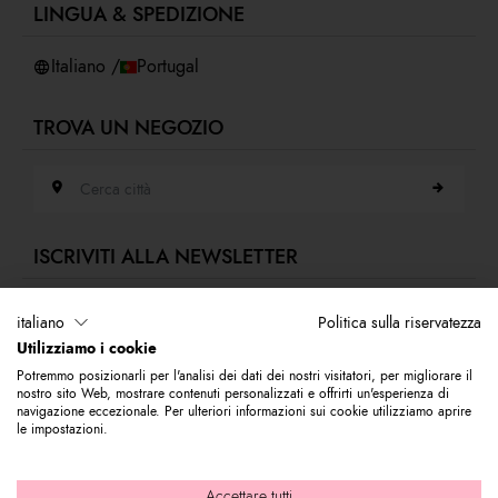
LINGUA & SPEDIZIONE
Accessibilità
Whistleblowing
Italiano /
Portugal
TROVA UN NEGOZIO
Cerca città
ISCRIVITI ALLA NEWSLETTER
Indirizzo e-mail
italiano
Politica sulla riservatezza
Utilizziamo i cookie
Iscriviti alla nostra newsletter per rimanere sempre aggiornato sulle novità
Potremmo posizionarli per l'analisi dei dati dei nostri visitatori, per migliorare il
del mondo Braccialini. Subito per te 10% di sconto da utilizzare sul tuo
nostro sito Web, mostrare contenuti personalizzati e offrirti un'esperienza di
primo acquisto.
navigazione eccezionale. Per ulteriori informazioni sui cookie utilizziamo aprire
le impostazioni.
© 2026 Graziella Braccialini S.p.A. - Sede legale: Via di Casellina
Accettare tutti