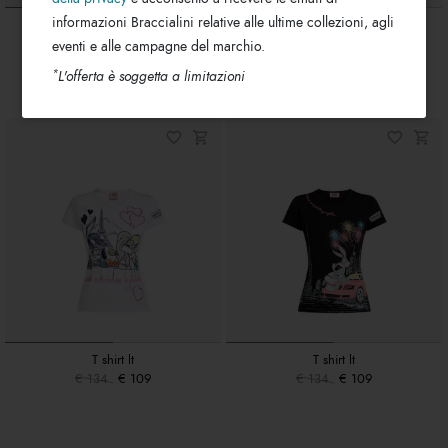
informazioni Braccialini relative alle ultime collezioni, agli
T shirt lt
T shirt lt
€ 134
€ 109
€ 134
€ 109
eventi e alle campagne del marchio.
*
L'offerta è soggetta a limitazioni
T shirt lt
T shirt lt
€ 134
€ 109
€ 134
€ 109