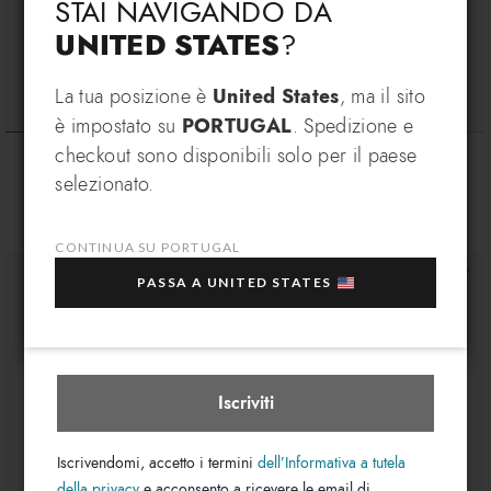
STAI NAVIGANDO DA
UNITED STATES
?
Cambia lingua
ISCRIVITI E RICEVI UN
La tua posizione è
United States
, ma il sito
è impostato su
PORTUGAL
. Spedizione e
VANTAGGIO ESCLUSIVO
T shirt lt
T shirt lt
checkout sono disponibili solo per il paese
€ 134
€ 109
€ 134
€ 109
Iscriviti alla nostra newsletter, subito per te un
In che paese desideri spedire?
selezionato.
EXTRA 10% di sconto
sull'acquisto di più articoli
in saldo selezionati!
CONTINUA SU PORTUGAL
La tua e-mail
PASSA A UNITED STATES
Portugal
Seleziona boutique
Iscriviti
Iscrivendomi, accetto i termini
dell’Informativa a tutela
della privacy
e acconsento a ricevere le email di