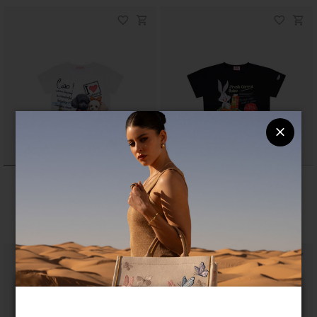
Cartoline
Amy LT
€ 159
€ 159
Lingua & Spedizione
Seleziona la lingua ed il paese di spedizione