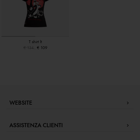
T shirt lt
€ 134
€ 109
WEBSITE
Company Profile
ASSISTENZA CLIENTI
Store Locator
Le nostre Boutique