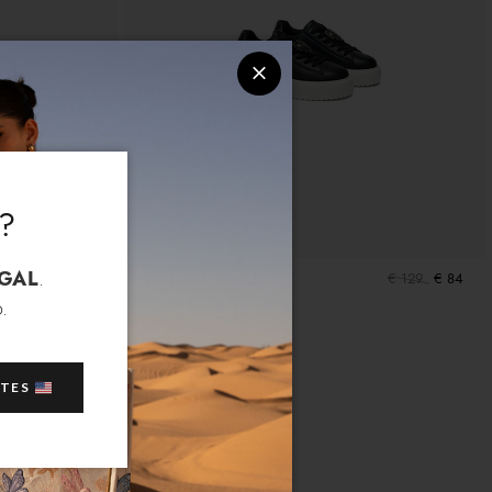
?
GAL
.
€ 149
€ 94
Sneakers
€ 129
€ 84
.
ATES