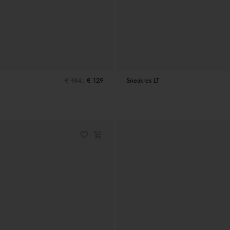
€ 184
€ 129
Sneakres LT