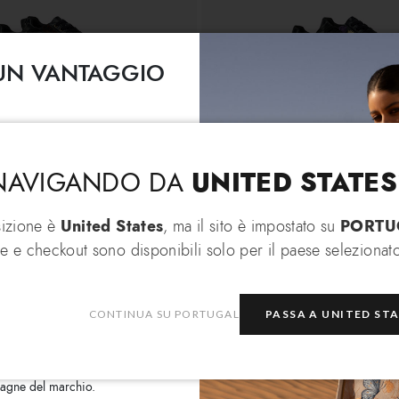
I UN VANTAGGIO
Lingua & Spedizione
Seleziona la lingua ed il paese di spedizione
EXTRA 10% di
to per te un
in saldo selezionati!
UNITED STATES
 NAVIGANDO DA
Cambia lingua
sizione è
United States
, ma il sito è impostato su
PORTU
€ 139
€ 94
Sneakers
e e checkout sono disponibili solo per il paese selezionato
In che paese desideri spedire?
i
CONTINUA SU PORTUGAL
PASSA A UNITED ST
rmativa a tutela della privacy
e
zioni Braccialini relative alle
Portugal
Seleziona boutique
mpagne del marchio.