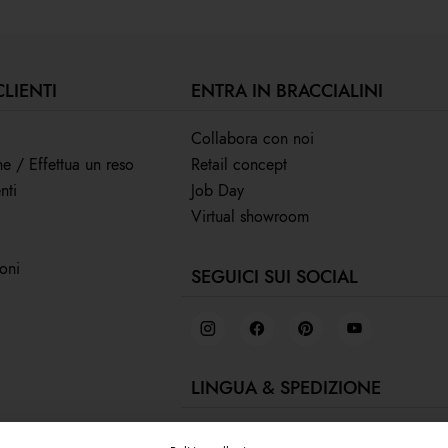
CLIENTI
ENTRA IN BRACCIALINI
Collabora con noi
ne / Effettua un reso
Retail concept
nti
Job Day
Virtual showroom
ioni
SEGUICI SUI SOCIAL
LINGUA & SPEDIZIONE
Italiano /
Portugal