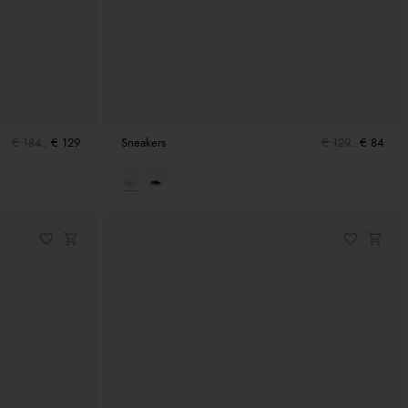
€ 184
€ 129
Sneakers
€ 129
€ 84