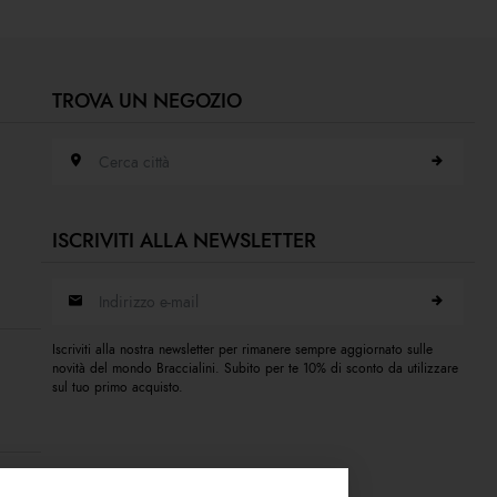
TROVA UN NEGOZIO
Cerca città
ISCRIVITI ALLA NEWSLETTER
Indirizzo e-mail
Iscriviti alla nostra newsletter per rimanere sempre aggiornato sulle
novità del mondo Braccialini. Subito per te 10% di sconto da utilizzare
sul tuo primo acquisto.