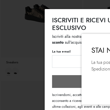
ISCRIVITI E RICEV
ESCLUSIVO
Iscriviti alla nostra newsletter, subi
sconto
sull'acquisto di più articoli 
STAI
La tua e-mail
La tua po
Sneakers
€ 139
€ 94
Sneakers
Spedizion
Iscrivit
Iscrivendomi, accetto i termini
dell’Info
acconsento a ricevere le email di informa
ultime collezioni, agli eventi e alle ca