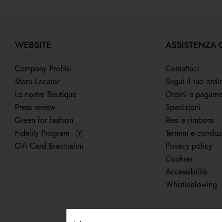
WEBSITE
ASSISTENZA 
Company Profile
Contattaci
Store Locator
Segui il tuo ordi
Le nostre Boutique
Ordini e pagame
Press review
Spedizioni
Green for fashion
Resi e rimborsi
Fidelity Program
Termini e condiz
F
Gift Card Braccialini
Privacy policy
Cookies
Accessibilità
Whistleblowing