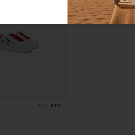
€ 184
€ 129