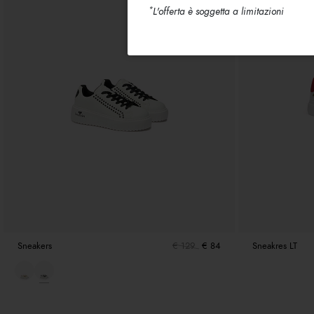
*
L'offerta è soggetta a limitazioni
Sneakers
€ 129
€ 84
Sneakres LT