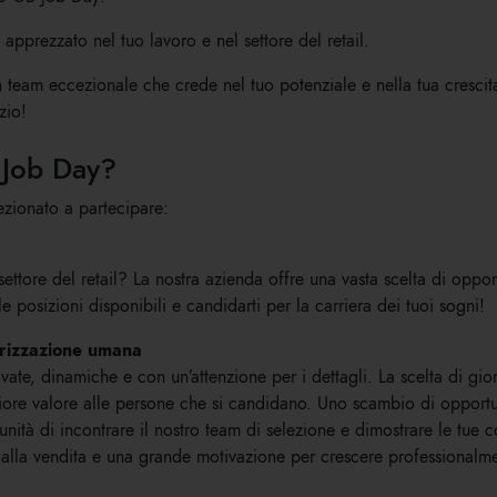
e apprezzato nel tuo lavoro e nel settore del retail.
 un team eccezionale che crede nel tuo potenziale e nella tua cresci
zio!
 Job Day?
lezionato a partecipare:
settore del retail? La nostra azienda offre una vasta scelta di oppor
 posizioni disponibili e candidarti per la carriera dei tuoi sogni!
orizzazione umana
ate, dinamiche e con un’attenzione per i dettagli. La scelta di gior
ggiore valore alle persone che si candidano. Uno scambio di opport
rtunità di incontrare il nostro team di selezione e dimostrare le t
ine alla vendita e una grande motivazione per crescere professionalm