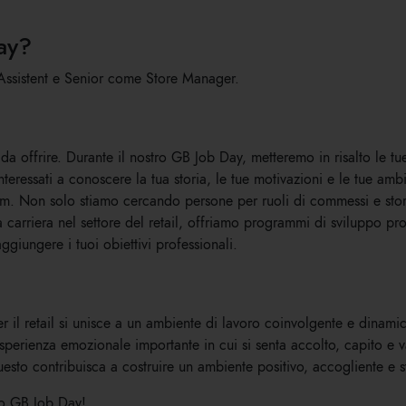
ay?
s Assistent e Senior come Store Manager.
a offrire. Durante il nostro GB Job Day, metteremo in risalto le t
eressati a conoscere la tua storia, le tue motivazioni e le tue amb
eam. Non solo stiamo cercando persone per ruoli di commessi e sto
carriera nel settore del retail, offriamo programmi di sviluppo prof
ggiungere i tuoi obiettivi professionali.
per il retail si unisce a un ambiente di lavoro coinvolgente e din
esperienza emozionale importante in cui si senta accolto, capito e v
uesto contribuisca a costruire un ambiente positivo, accogliente e s
ro GB Job Day!