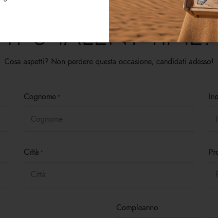
IT’S TALENT TIME!
Cosa aspetti? Non perdere questa occasione, candidati adesso!
Cognome
In
Città
Pr
Compleanno