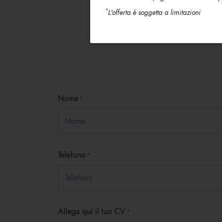
*
L'offerta è soggetta a limitazioni
Nome
Telefono
Allega qui il tuo CV