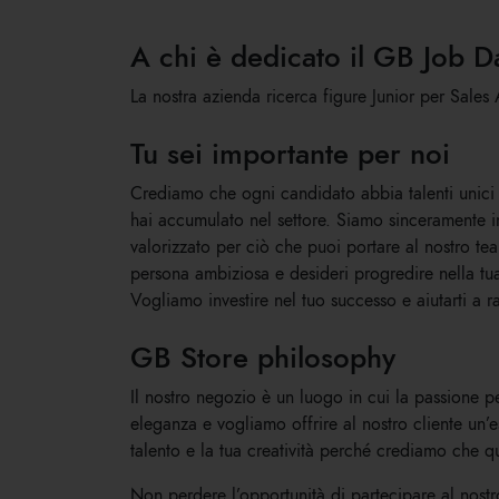
A chi è dedicato il GB Job D
La nostra azienda ricerca figure Junior per Sale
Tu sei importante per noi
Crediamo che ogni candidato abbia talenti unici d
hai accumulato nel settore. Siamo sinceramente int
valorizzato per ciò che puoi portare al nostro t
persona ambiziosa e desideri progredire nella tua 
Vogliamo investire nel tuo successo e aiutarti a ra
GB Store philosophy
Il nostro negozio è un luogo in cui la passione 
eleganza e vogliamo offrire al nostro cliente un’
talento e la tua creatività perché crediamo che q
Non perdere l’opportunità di partecipare al nost