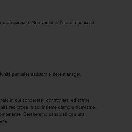
ta professionale. Non vediamo l’ora di conoscerti
tunità per sales assistent e store manager.
nate in cui conoscersi, confrontarsi ed offrire
unità reciproca in cui insieme diamo e riceviamo.
ue competenze. Cercheremo candidati con una
ente.