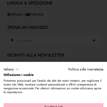
LINGUA & SPEDIZIONE
Accessibilità
Whistleblowing
Italiano /
Australia
TROVA UN NEGOZIO
Cerca città
ISCRIVITI ALLA NEWSLETTER
Indirizzo e-mail
italiano
Politica sulla riservatezza
Utilizziamo i cookie
Iscriviti alla nostra newsletter per rimanere sempre aggiornato sulle novità
Potremmo posizionarli per l'analisi dei dati dei nostri visitatori, per migliorare il
del mondo Braccialini. Subito per te 10% di sconto da utilizzare sul tuo
nostro sito Web, mostrare contenuti personalizzati e offrirti un'esperienza di
primo acquisto.
navigazione eccezionale. Per ulteriori informazioni sui cookie utilizziamo aprire
le impostazioni.
© 2026 Graziella Braccialini S.p.A. - Sede legale: Via di Casellina
Accettare tutti