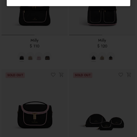
Milly
Milly
$ 110
$ 120