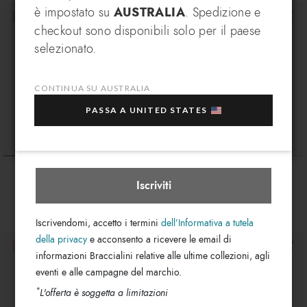
è impostato su
AUSTRALIA
. Spedizione e
VANTAGGIO ESCLUSIVO
checkout sono disponibili solo per il paese
Iscriviti alla nostra newsletter, subito per te un
In che paese desideri spedire?
selezionato.
EXTRA 10% di sconto
sull'acquisto di più articoli
in saldo selezionati!
CONTINUA SU AUSTRALIA
La tua e-mail
PASSA A UNITED STATES
Australia
Seleziona boutique
Queen
Queen
$ 220
$ 120
Iscriviti
Iscrivendomi, accetto i termini
dell’Informativa a tutela
della privacy
e acconsento a ricevere le email di
informazioni Braccialini relative alle ultime collezioni, agli
eventi e alle campagne del marchio.
*
L'offerta è soggetta a limitazioni