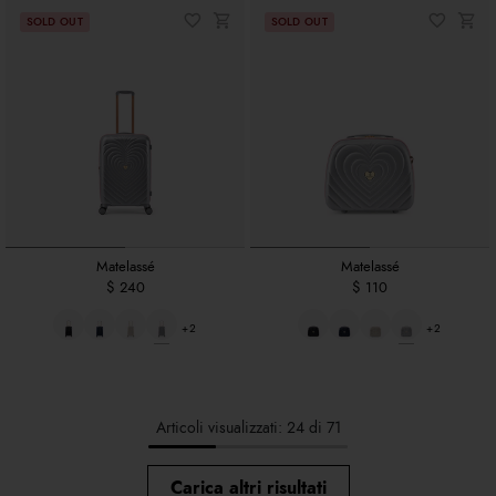
Matelassé
Matelassé
$ 240
$ 110
+2
+2
Articoli visualizzati: 24 di 71
Carica altri risultati