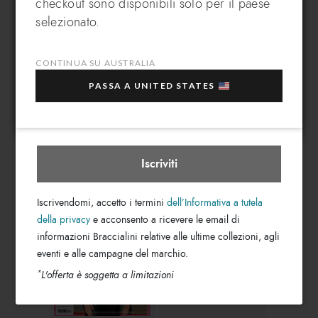
checkout sono disponibili solo per il paese
DOWNLOAD PDF
DOWNLOAD PDF
Iscriviti alla nostra newsletter, subito per te un
In che paese desideri spedire?
selezionato.
EXTRA 10% di sconto
sull'acquisto di più articoli
in saldo selezionati!
CONTINUA SU AUSTRALIA
La tua e-mail
PASSA A UNITED STATES
Australia
Seleziona boutique
Donna Moderna
Tu Style
Iscriviti
DOWNLOAD PDF
DOWNLOAD PDF
Iscrivendomi, accetto i termini
dell’Informativa a tutela
della privacy
e acconsento a ricevere le email di
informazioni Braccialini relative alle ultime collezioni, agli
eventi e alle campagne del marchio.
*
L'offerta è soggetta a limitazioni