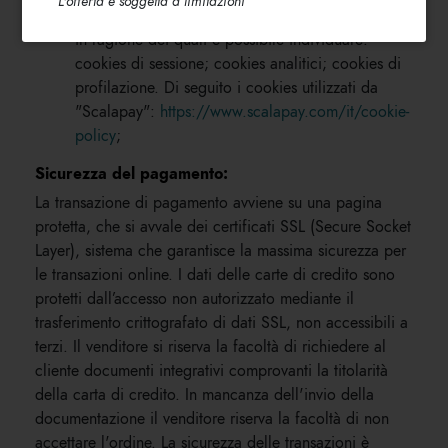
L'offerta è soggetta a limitazioni
computer dell’utente in seguito alla navigazione)
in ragione dei quali è possibile individuare:
cookies di sessione; cookies analitici; cookies di
profilazione. Di seguito i cookies utilizzati da
"Scalapay":
https://www.scalapay.com/it/cookie-
policy
;
Sicurezza del pagamento:
La transazione di pagamento avviene su una pagina
protetta, che si avvale dei certificati SSL (Secure Socket
Layer), sistema che garantisce la massima sicurezza per
le transazioni online. I dati delle carte di credito sono
protetti dall’accesso non autorizzato mediante il
trasferimento crittografato di dati SSL, non accessibili a
terzi. Il venditore si riserva la facoltà di richiedere al
cliente documenti integrativi comprovanti la titolarità
della carta di credito. In mancanza dell'invio della
documentazione il venditore riserva la facoltà di non
accettare l'ordine. La sicurezza delle transazioni è