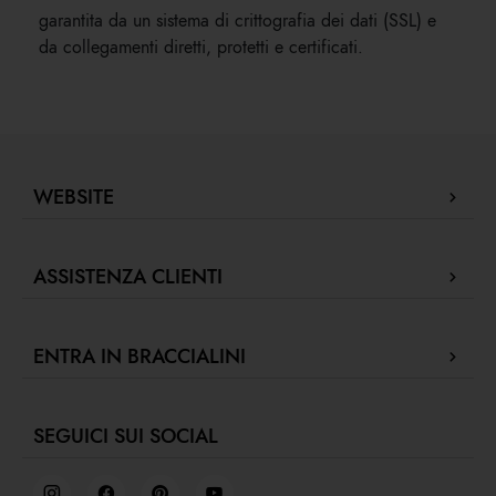
garantita da un sistema di crittografia dei dati (SSL) e
da collegamenti diretti, protetti e certificati.
WEBSITE
Company Profile
ASSISTENZA CLIENTI
Store Locator
Le nostre Boutique
Contattaci
Press review
ENTRA IN BRACCIALINI
Segui il tuo ordine / Effettua un reso
Green for fashion
Ordini e pagamenti
Fidelity Program
F
Collabora con noi
Spedizioni
Gift Card Braccialini
SEGUICI SUI SOCIAL
Retail concept
Resi e rimborsi
Job Day
Termini e condizioni