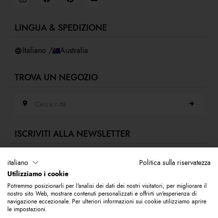
Virtual showroom
Privacy policy
Cookies
LINGUA & SPEDIZIONE
Accessibilità
Whistleblowing
Italiano /
Australia
TROVA UN NEGOZIO
Cerca città
ISCRIVITI ALLA NEWSLETTER
Indirizzo e-mail
italiano
Politica sulla riservatezza
Utilizziamo i cookie
Iscriviti alla nostra newsletter per rimanere sempre aggiornato sulle novità
Potremmo posizionarli per l'analisi dei dati dei nostri visitatori, per migliorare il
del mondo Braccialini. Subito per te 10% di sconto da utilizzare sul tuo
nostro sito Web, mostrare contenuti personalizzati e offrirti un'esperienza di
primo acquisto.
navigazione eccezionale. Per ulteriori informazioni sui cookie utilizziamo aprire
le impostazioni.