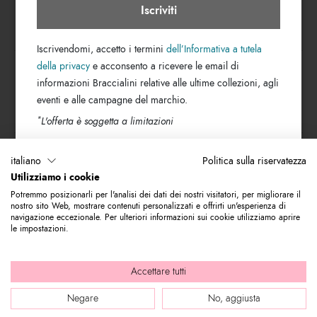
Iscriviti
TROVA UN NEGOZIO
Iscrivendomi, accetto i termini
dell’Informativa a tutela
della privacy
e acconsento a ricevere le email di
Cerca città
informazioni Braccialini relative alle ultime collezioni, agli
eventi e alle campagne del marchio.
ISCRIVITI ALLA NEWSLETTER
*
L'offerta è soggetta a limitazioni
Indirizzo e-mail
italiano
Politica sulla riservatezza
Utilizziamo i cookie
Iscriviti alla nostra newsletter per rimanere sempre aggiornato sulle novità
Potremmo posizionarli per l'analisi dei dati dei nostri visitatori, per migliorare il
del mondo Braccialini. Subito per te 10% di sconto da utilizzare sul tuo
nostro sito Web, mostrare contenuti personalizzati e offrirti un'esperienza di
primo acquisto.
navigazione eccezionale. Per ulteriori informazioni sui cookie utilizziamo aprire
le impostazioni.
© 2026 Graziella Braccialini S.p.A. - Sede legale: Via di Casellina
Accettare tutti
61/D 50018, Scandicci (FI) - P.I. 01388540518 - REA FI - 564449 |
Negare
No, aggiusta
Company info
|
Internal e-mail
|
Credits: bloomart.it